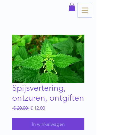
Spijsvertering,
ontzuren, ontgiften
Normale
Verkoopprijs
 € 20,00 
€ 12,00
prijs
In winkelwagen