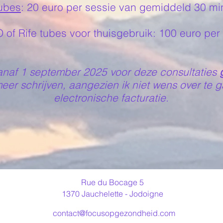
ubes
: 20 euro per sessie van gemiddeld 30 min
f Rife tubes voor thuisgebruik: 100 euro per
naf 1 september 2025 voor deze consultaties
er schrijven, aangezien ik niet wens over te g
electronische facturatie.
Rue du Bocage 5
1370 Jauchelette - Jodoigne
contact@focusopgezondheid.com