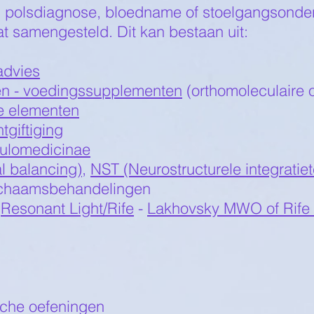
, polsdiagnose, bloedname of stoelgangsonder
 samengesteld. Dit kan bestaan uit:
advies
iën - voedingssupplementen
(orthomoleculaire 
e elementen
giftiging
culomedicinae
l balancing)
,
NST (Neurostructurele integratie
ichaamsbehandelingen
(
Resonant Light/Rife
-
Lakhovsky MWO of Rife 
sche oefeningen