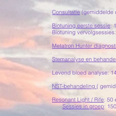
Consultatie
(gemiddelde d
Biotuning eerste sessie
: 
Biotuning vervolgsessies
Metatron Hunter diagnost
Stemanalyse en behandel
Levend bloed analyse
: 1
NST-behandeling
( gemid
Resonant Light / Rife
: 50
Sessies in groep
: 15