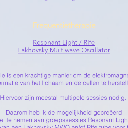
Frequentietherapie
Resonant Light / Rife
Lakhovsky Multiwave Oscillator
ie is een krachtige manier om de elektromagn
ormatie van het lichaam en de cellen te herstel
Hiervoor zijn meestal multipele sessies nodig.
Daarom heb ik de mogelijkheid gecreëerd
l te nemen aan groepssessies Resonant Light 
 van een Lakhovsky MWO en/of Rife tube voor 