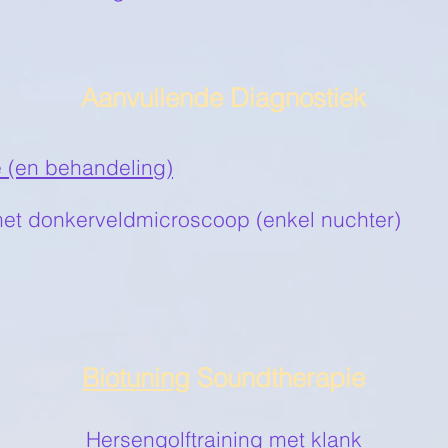
Aanvullende Diagnostiek
e (en behandeling)
et donkerveldmicroscoop (enkel nuchter)
Biotuning
Soundtherapie
Hersengolftraining met klank