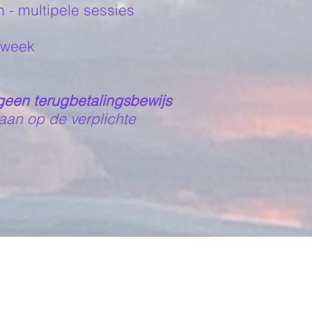
 - multipele sessies
 week
geen terugbetalingsbewijs
aan op de verplichte