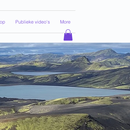
op
Publieke video's
More