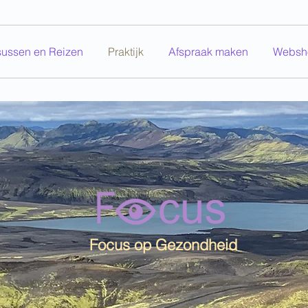
sussen en Reizen
Praktijk
Afspraak maken
Websh
Focus op Gezondheid