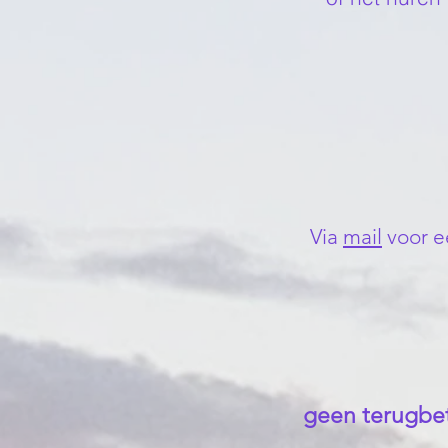
Via
mail
voor e
geen terugbet