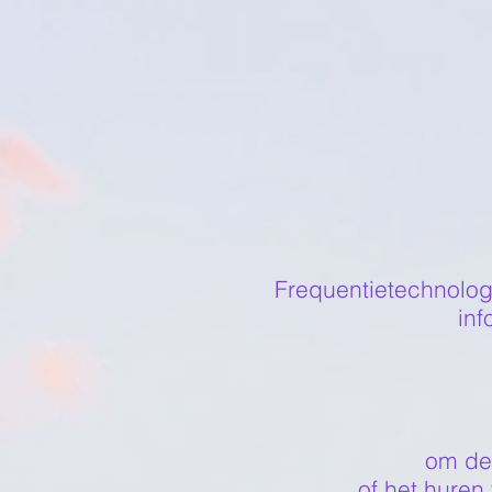
Frequentietechnolog
inf
om dee
of het huren