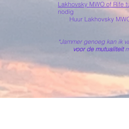
Lakhovsky MWO of Rife t
nodig
Huur Lakhovsky MWO o
*Jammer genoeg kan ik va
voor de mutualiteit
me