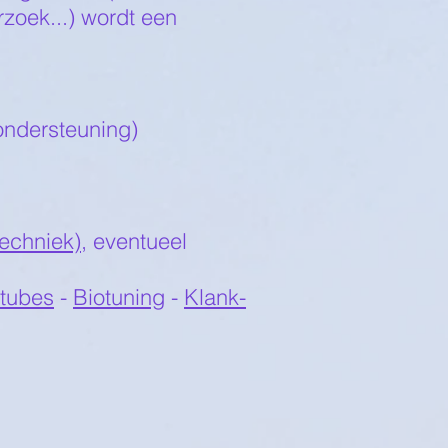
zoek...) wordt een
ondersteuning)
techniek)
, eventueel
tubes
-
Biotuning
-
Klank-