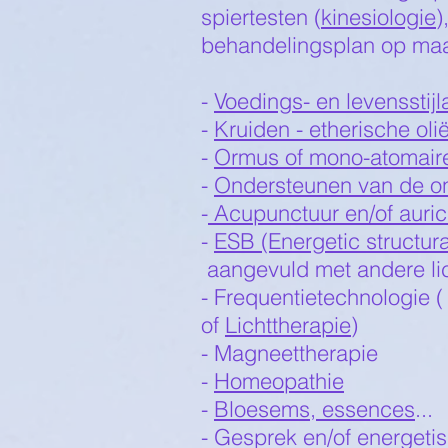
spiertesten (
kinesiologie
)
behandelingsplan op maat
-
Voedings- en levensstijl
-
Kruiden - etherische ol
-
Ormus of mono-atomair
-
Ondersteunen van de ont
-
Acupunctuur en/of auri
-
ESB (Energetic structura
aangevuld met andere l
- Frequentietechnologie 
of
Lichttherapie
)
- Magneettherapie
-
Homeopathie
-
Bloesems, essences
...
- Gesprek en/of energeti