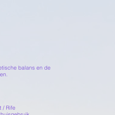
etische balans en de
len.
/ Rife
thuisgebruik.