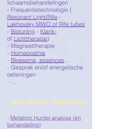
lichaamsbehandelingen
- Frequentietechnologie (
Resonant Light/Rife
-
Lakhovsky MWO of Rife tubes
-
Biotuning
-
Klank-
of
Lichttherapie
)
- Magneettherapie
-
Homeopathie
-
Bloesems, essences
...
- Gesprek en/of energetische
oefeningen
- ...
Aanvullende Diagnostiek
-
Metatron Hunter analyse (en
behandeling)