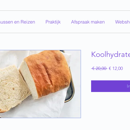
sussen en Reizen
Praktijk
Afspraak maken
Websh
Koolhydrate
Normale
Ver
 € 20,00 
€ 12,00
prijs
I