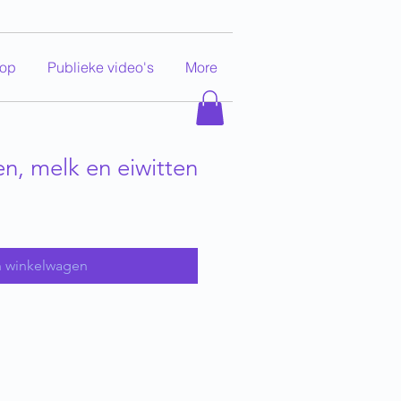
op
Publieke video's
More
n, melk en eiwitten
koopprijs
n winkelwagen