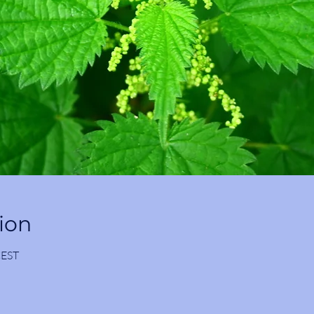
ion
CEST