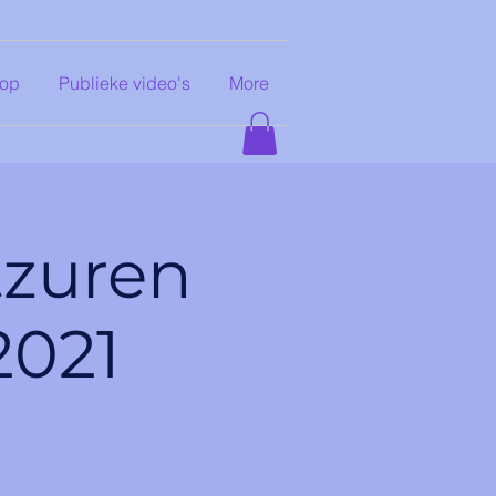
op
Publieke video's
More
tzuren
2021