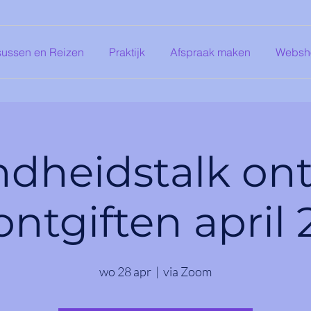
sussen en Reizen
Praktijk
Afspraak maken
Websh
dheidstalk on
ontgiften april 
wo 28 apr
  |  
via Zoom