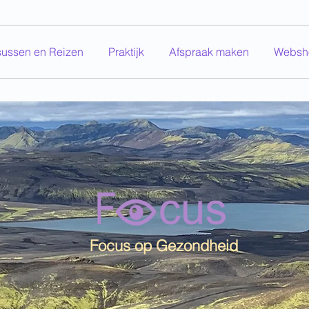
sussen en Reizen
Praktijk
Afspraak maken
Websh
Focus op Gezondheid