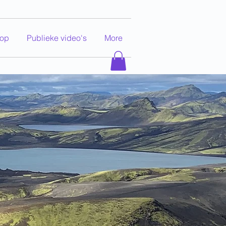
op
Publieke video's
More